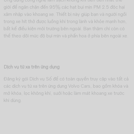
Ứng dụng công nghệ làm sạch không khí tiên tiến nhất thế
giới để ngăn chặn đến 95% các hạt bụi mịn PM 2.5 độc hại
xâm nhập vào khoang xe. Thiết bị này giúp bạn và người ngồi
trong xe hít thở được luồng khí trong lành và khỏe mạnh hơn,
bất kể điều kiện môi trường bên ngoài. Bạn thậm chí còn có
thể theo dõi mức độ bụi mịn và phấn hoa ở phía bên ngoài xe.
Dịch vụ từ xa trên ứng dụng
Đăng ký gói Dịch vụ Số để có toàn quyền truy cập vào tất cả
các dịch vụ từ xa trên ứng dụng Volvo Cars, bao gồm khóa và
mở khóa, lọc không khí, sưởi hoặc làm mát khoang xe trước
khi dùng.