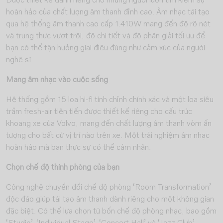
Được thiết kế dành riêng cho những người luôn tìm kiếm sự
hoàn hảo của chất lượng âm thanh đỉnh cao. Âm nhạc tái tạo
qua hệ thống âm thanh cao cấp 1.410W mang đến độ rõ nét
và trung thực vượt trội, độ chi tiết và độ phân giải tối ưu để
bạn có thể tận hưởng giai điệu đúng như cảm xúc của người
nghệ sĩ.
Mang âm nhạc vào cuộc sống
Hệ thống gồm 15 loa hi-fi tinh chỉnh chính xác và một loa siêu
trầm fresh-air tiên tiến được thiết kế riêng cho cấu trúc
khoang xe của Volvo, mang đến chất lượng âm thanh vòm ấn
tượng cho bất cứ vị trí nào trên xe. Một trải nghiệm âm nhạc
hoàn hảo mà bạn thực sự có thể cảm nhận.
Chọn chế độ thính phòng của bạn
Công nghệ chuyển đổi chế độ phòng ‘Room Transformation’
độc đáo giúp tái tạo âm thanh dành riêng cho một không gian
đặc biệt. Có thể lựa chọn từ bốn chế độ phòng nhạc, bao gồm