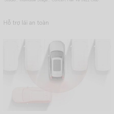
‘Studio’, ‘Individual Stage’, ‘Concert Hall’ và ‘Jazz Club’.
Hỗ trợ lái an toàn