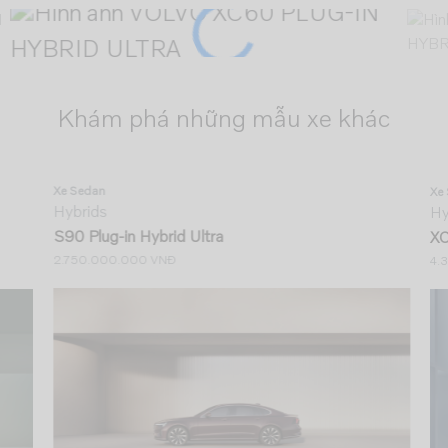
Khám phá những mẫu xe khác
Xe Sedan
Xe
Hybrids
Hy
S90 Plug-in Hybrid Ultra
XC
2.750.000.000 VNĐ
4.