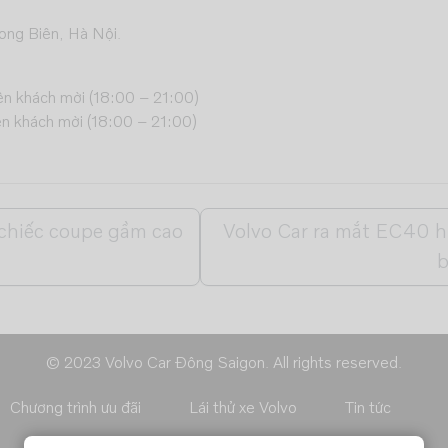
ong Biên, Hà Nội.
ện khách mời (18:00 – 21:00)
ện khách mời (18:00 – 21:00)
 chiếc coupe gầm cao
Volvo Car ra mắt EC40 h
b
© 2023 Volvo Car Đông Saigon. All rights reserved.
Chương trình ưu đãi
Lái thử xe Volvo
Tin tức