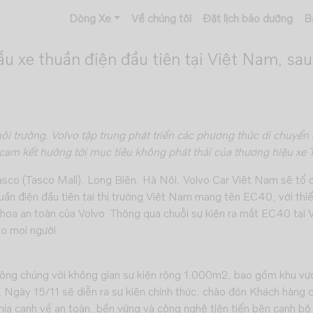
Dòng Xe
Về chúng tôi
Đặt lịch bảo dưỡng
B
 xe thuần điện đầu tiên tại Việt Nam, sau
i trường, Volvo tập trung phát triển các phương thức di chuyển
cam kết hướng tới mục tiêu không phát thải của thương hiệu xe 
sco (Tasco Mall), Long Biên, Hà Nội, Volvo Car Việt Nam sẽ tổ 
ần điện đầu tiên tại thị trường Việt Nam mang tên EC40, với thi
h hoa an toàn của Volvo. Thông qua chuỗi sự kiện ra mắt EC40 tại
ho mọi người.
ông chúng với không gian sự kiện rộng 1.000m2, bao gồm khu vực
m. Ngày 15/11 sẽ diễn ra sự kiện chính thức, chào đón Khách hàng
hía cạnh về an toàn, bền vững và công nghệ tiên tiến bên cạnh bộ