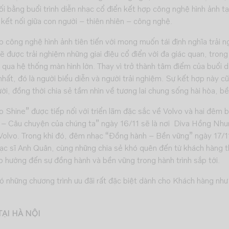
i bằng buổi trình diễn nhạc cổ điển kết hợp công nghệ hình ảnh tạ
kết nối giữa con người – thiên nhiên – công nghệ.
 công nghệ hình ảnh tiên tiến với mong muốn tái định nghĩa trải n
ẽ được trải nghiệm những giai điệu cổ điển với đa giác quan, trong
 qua hệ thống màn hình lớn. Thay vì trở thành tâm điểm của buổi d
ất, đó là người biểu diễn và người trải nghiệm. Sự kết hợp này cũn
i, đồng thời chia sẻ tầm nhìn về tương lai chung sống hài hòa, bề
o Shine” được tiếp nối với triển lãm đặc sắc về Volvo và hai đêm b
n – Câu chuyện của chúng ta” ngày 16/11 sẽ là nơi Diva Hồng N
olvo. Trong khi đó, đêm nhạc “Đồng hành – Bền vững” ngày 17/11 
c sĩ Anh Quân, cùng những chia sẻ khó quên đến từ khách hàng th
vo hướng đến sự đồng hành và bền vững trong hành trình sắp tới.
những chương trình ưu đãi rất đặc biệt dành cho Khách hàng như lời
ẠI HÀ NỘI