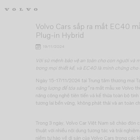
Skip to main content
Volvo Cars sắp ra mắt EC40 mẫu
Plug-in Hybrid
19/11/2024
Với sứ mệnh bảo vệ an toàn cho con người và mô
trong mọi thiết kế, và EC40 là minh chứng cho 
Ngày 15-17/11/2024 tại Trung tâm thương mại Ta
năng lượng để tỏa sáng”
ra mắt mẫu xe Volvo thu
năng công nghệ tiên tiến và kế thừa toàn bộ tin
tương lai bền vững, không phát thải và an toàn c
Trong 3 ngày, Volvo Car Việt Nam sẽ chào đón c
thuật với nhiều nội dung tương tác và trải nghiệ
niềm tự hào về di sản của Volvo Cars trong các k