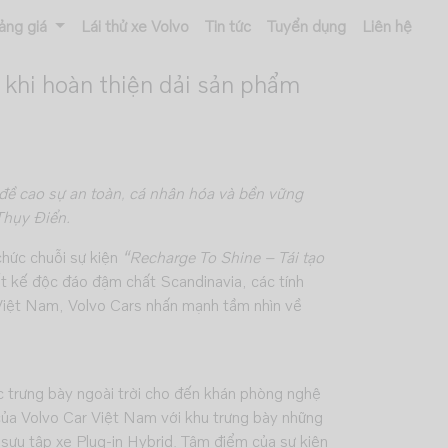
ảng giá
Lái thử xe Volvo
Tin tức
Tuyển dụng
Liên hệ
 khi hoàn thiện dải sản phẩm
 đề cao sự an toàn, cá nhân hóa và bền vững
Thụy Điển.
chức chuỗi sự kiện
“Recharge To Shine – Tái tạo
ết kế độc đáo đậm chất Scandinavia, các tính
 Việt Nam, Volvo Cars nhấn mạnh tầm nhìn về
 trưng bày ngoài trời cho đến khán phòng nghệ
 của Volvo Car Việt Nam với khu trưng bày những
 sưu tập xe Plug-in Hybrid. Tâm điểm của sự kiện