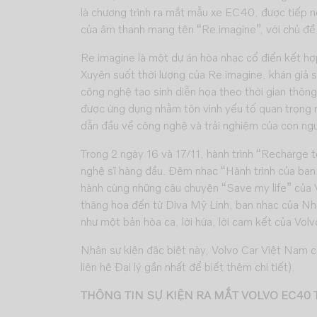
là chương trình ra mắt mẫu xe EC40, được tiếp nố
của âm thanh mang tên “Re.imagine”, với chủ đề 
Re.imagine là một dự án hòa nhạc cổ điển kết hợp
Xuyên suốt thời lượng của Re.imagine, khán giả s
công nghệ tạo sinh diễn họa theo thời gian thông
được ứng dụng nhằm tôn vinh yếu tố quan trọng nh
dẫn đầu về công nghệ và trải nghiệm của con ngườ
Trong 2 ngày 16 và 17/11, hành trình “Recharge t
nghệ sĩ hàng đầu. Đêm nhạc “Hành trình của bạ
hành cùng những câu chuyện “Save my life” của V
thăng hoa đến từ Diva Mỹ Linh, ban nhạc của Nhạ
như một bản hòa ca, lời hứa, lời cam kết của Vol
Nhân sự kiện đặc biệt này, Volvo Car Việt Nam có 
liên hệ Đại lý gần nhất để biết thêm chi tiết).
THÔNG TIN SỰ KIỆN RA MẮT VOLVO EC40 T