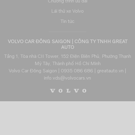
Chương trình ưu đãi
Lái thử xe Volvo
Tin tức
VOLVO CAR ĐÔNG SAIGON | CÔNG TY TNHH GREAT
AUTO
Tầng 1, Tòa nhà CII Tower, 152 Điện Biên Phủ, Phường Thạnh
Mỹ Tây, Thành phố Hồ Chí Minh
Volvo Car Đông Saigon |
0935 086 686
|
greatauto.vn
|
info.vds@volvocars.vn