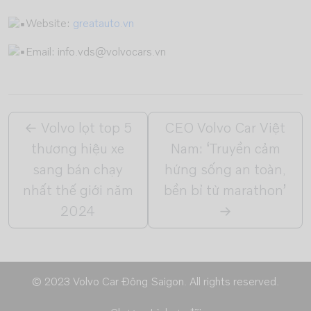
Website:
greatauto.vn
Email: info.vds@volvocars.vn
←
Volvo lọt top 5
CEO Volvo Car Việt
thương hiệu xe
Nam: ‘Truyền cảm
sang bán chạy
hứng sống an toàn,
nhất thế giới năm
bền bỉ từ marathon’
2024
→
© 2023 Volvo Car Đông Saigon. All rights reserved.