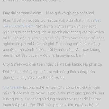
thì an toàn là điều chạm đến niềm tin.”
Dây đai an toàn 3 điểm – Món quà vô giá cho nhân loại
Năm 1959, kỹ sư Nils Bohlin của Volvo đã phát minh ra
dây
đai an toàn 3 điểm
. Một trong những sáng kiến cứu sống
nhiều người nhất trong lịch sử ngành giao thông vận tải. Volvo
đã từ chối độc quyền sáng chế này. Thay vào đó chia sẻ công
nghệ miễn phí với toàn thế giới. Đó không chỉ là hành động
cao đẹp, mà còn thể hiện triết lý nhân văn: “An toàn không
nên là một đặc quyền – đó phải là quyền cơ bản.”
City Safety –Giữ an toàn ngay cả khi bạn không kịp phản xạ
Đôi lúc bạn không kịp phản xạ với những tình huống trên
đường. Nhưng Volvo có thể hỗ trợ bạn.
City Safety
là công nghệ an toàn chủ động tiêu chuẩn trên
hầu hết các mẫu xe Volvo, được ví như một giác quan thứ sáu
của người lái. Hệ thống sử dụng camera và radar để liên tục
quan sát phía trước. Phát hiện phương tiện, người đi bộ, xe