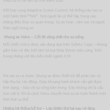
thiểu rủi ro tai nạn do mất kiểm soát.
Kết hợp cùng Adaptive Cruise Control, hệ thống này tạo ra
một hành trình “tĩnh”. Nơi người lái có thể tập trung vào
những điều thực sự quan trọng. Sự an toàn, cảm xúc và người
thân ngồi trong xe.
Khung xe Volvo – Cốt lõi vững chãi cho sự sống
Mỗi chiếc Volvo được xây dựng dựa trên Safety Cage – khung
gầm bảo vệ đặc biệt làm từ loại thép Boron siêu cứng. Một
trong những vật liệu bền nhất ngành ô tô.
Khi xảy ra va chạm, khung xe được thiết kế để phân tán và
hấp thụ lực tác động. Giúp khoang hành khách vẫn giữ được
hình dạng – bảo vệ sự sống bên trong. Đây không chỉ là cấu
trúc vật lý. Đó là cách Volvo chuyển hoá sự an toàn thành một
hình thái cụ thể.
Những hệ thống bổ trợ – Lớp khiên thứ hai sau vô-lăng