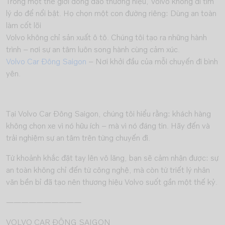
Trong một thế giới đông đảo thương hiệu, Volvo không đi tìm
lý do để nổi bật. Họ chọn một con đường riêng: Dùng an toàn
làm cốt lõi
Volvo không chỉ sản xuất ô tô. Chúng tôi tạo ra những hành
trình – nơi sự an tâm luôn song hành cùng cảm xúc.
Volvo Car Đông Saigon
– Nơi khởi đầu của mỗi chuyến đi bình
yên.
Tại Volvo Car Đông Saigon, chúng tôi hiểu rằng: khách hàng
không chọn xe vì nó hữu ích – mà vì nó đáng tin. Hãy đến và
trải nghiệm sự an tâm trên từng chuyến đi.
Từ khoảnh khắc đặt tay lên vô lăng, bạn sẽ cảm nhận được: sự
an toàn không chỉ đến từ công nghệ, mà còn từ triết lý nhân
văn bền bỉ đã tạo nên thương hiệu Volvo suốt gần một thế kỷ.
——————————
VOLVO CAR ĐÔNG SAIGON